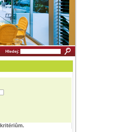
Hledej:
kritériům.