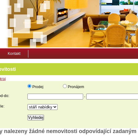
Kontakt
vitosti
kraj
Prodej
Pronájem
d-do:
-
le:
y nalezeny žádné nemovitosti odpovídající zadaným 