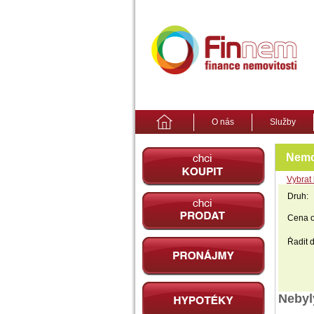
Domů
O nás
Služby
chci koupit
Nemo
Vybrat 
Druh:
chci prodat
Cena o
pronájmy
Řadit d
Hypotéky
Nebyl